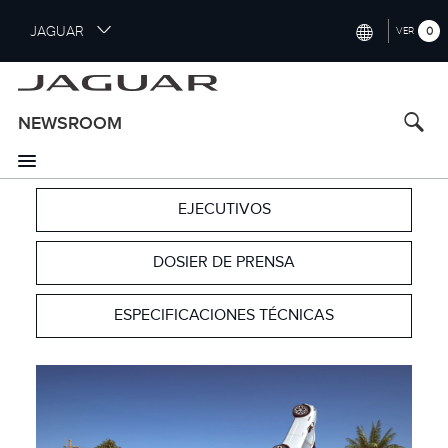
S
JAGUAR
0
VER
k
i
INTERNATIONAL (ENGLISH)
p
t
UNITED KINGDOM (ENGLISH)
NEWSROOM
o
NORTH AMERICA (ENGLISH)
m
a
CHINA (中国（中文))
i
EJECUTIVOS
n
GERMANY (DEUTSCH)
c
DOSIER DE PRENSA
o
FRANCE (FRANÇAIS)
n
t
SPAIN (ESPAÑOL)
ESPECIFICACIONES TÉCNICAS
e
ITALY (ITALIANO)
n
t