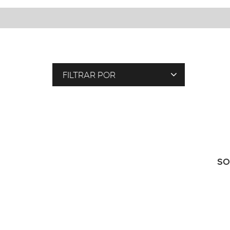
FILTRAR POR
E
T
I
Q
U
SO
E
T
A
S
E