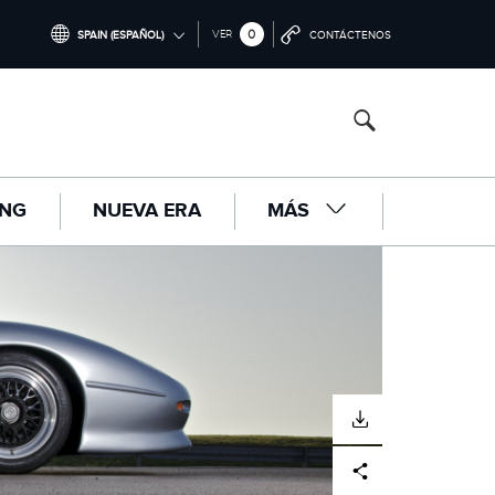
0
VER
SPAIN (ESPAÑOL)
CONTÁCTENOS
INTERNATIONAL (ENGLISH)
UNITED KINGDOM (ENGLISH)
NORTH AMERICA (ENGLISH)
ING
NUEVA ERA
MÁS
CHINA (中国（中文))
GERMANY (DEUTSCH)
FRANCE (FRANÇAIS)
SPAIN (ESPAÑOL)
ITALY (ITALIANO)
DOWNLOAD
Facebook
X
LinkedIn
Share