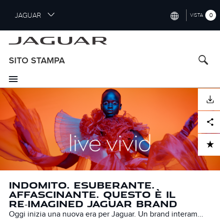
S
JAGUAR
0
VISTA
k
i
INTERNATIONAL (ENGLISH)
p
t
UNITED KINGDOM (ENGLISH)
SITO STAMPA
o
NORTH AMERICA (ENGLISH)
m
a
CHINA (中国（中文))
i
SCARICARE
n
GERMANY (DEUTSCH)
c
Facebook
X
LinkedIn
Share
o
FRANCE (FRANÇAIS)
n
ADD TO CART
t
SPAIN (ESPAÑOL)
e
ITALY (ITALIANO)
n
INDOMITO. ESUBERANTE.
t
AFFASCINANTE. QUESTO È IL
RE‑IMAGINED JAGUAR BRAND
Oggi inizia una nuova era per Jaguar. Un brand interam...