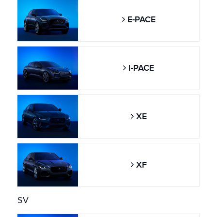
E-PACE
I-PACE
XE
XF
SV