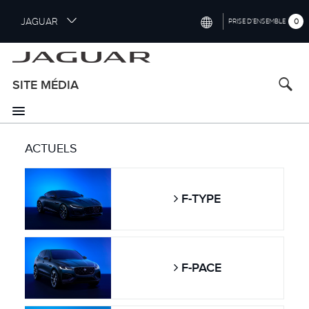
S
JAGUAR
0
PRISE D’ENSEMBLE
k
i
INTERNATIONAL (ENGLISH)
p
t
UNITED KINGDOM (ENGLISH)
SITE MÉDIA
o
NORTH AMERICA (ENGLISH)
m
a
CHINA (中国（中文))
i
ACTUELS
n
GERMANY (DEUTSCH)
c
o
FRANCE (FRANÇAIS)
n
F-TYPE
t
SPAIN (ESPAÑOL)
e
ITALY (ITALIANO)
n
t
F-PACE