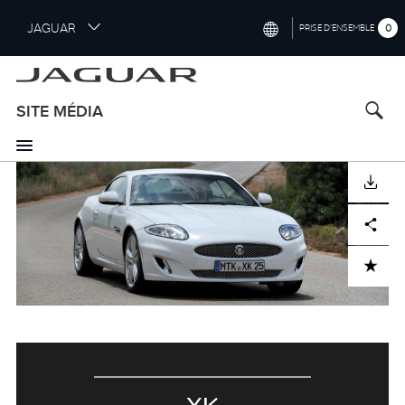
S
JAGUAR
0
PRISE D’ENSEMBLE
k
i
INTERNATIONAL (ENGLISH)
p
t
UNITED KINGDOM (ENGLISH)
SITE MÉDIA
o
NORTH AMERICA (ENGLISH)
m
a
CHINA (中国（中文))
i
TÉLÉCHARGER
n
GERMANY (DEUTSCH)
c
Facebook
X
LinkedIn
Share
o
FRANCE (FRANÇAIS)
n
ADD TO CART
t
SPAIN (ESPAÑOL)
e
ITALY (ITALIANO)
n
t