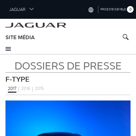
S
JAGUAR
0
PRISE D’ENSEMBLE
k
i
INTERNATIONAL (ENGLISH)
p
t
UNITED KINGDOM (ENGLISH)
SITE MÉDIA
o
NORTH AMERICA (ENGLISH)
m
a
CHINA (中国（中文))
i
DOSSIERS DE PRESSE
n
GERMANY (DEUTSCH)
c
F-TYPE
o
FRANCE (FRANÇAIS)
n
2017
2016
2015
t
SPAIN (ESPAÑOL)
e
ITALY (ITALIANO)
n
t