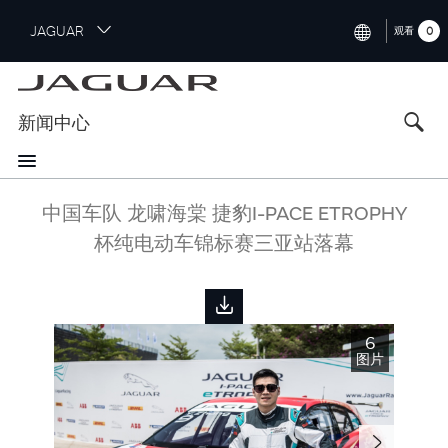
S
JAGUAR
0
观看
k
i
INTERNATIONAL (ENGLISH)
p
t
UNITED KINGDOM (ENGLISH)
新闻中心
o
NORTH AMERICA (ENGLISH)
m
a
CHINA (中国（中文))
i
中国车队 龙啸海棠 捷豹I-PACE ETROPHY
n
GERMANY (DEUTSCH)
杯纯电动车锦标赛三亚站落幕
c
o
FRANCE (FRANÇAIS)
n
t
SPAIN (ESPAÑOL)
e
6
ITALY (ITALIANO)
n
图片
t