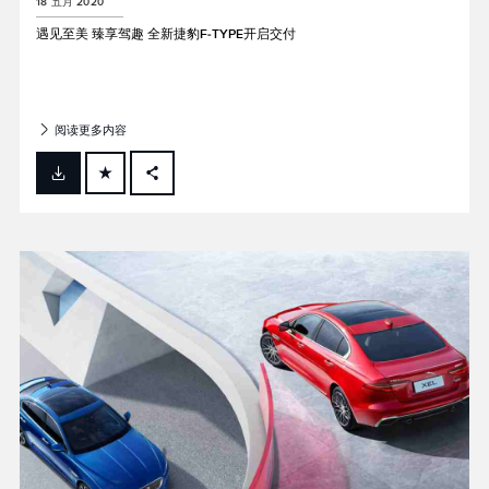
18 五月 2020
遇见至美 臻享驾趣 全新捷豹F‑TYPE开启交付
阅读更多内容
FACEBOOK
X
LINKEDIN
SHARE