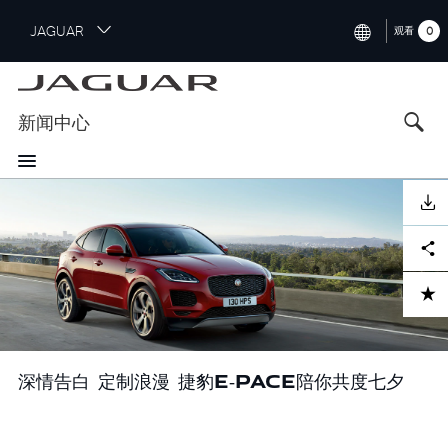
S
JAGUAR
0
观看
k
i
INTERNATIONAL (ENGLISH)
p
t
UNITED KINGDOM (ENGLISH)
新闻中心
o
NORTH AMERICA (ENGLISH)
m
a
CHINA (中国（中文))
i
下载
n
GERMANY (DEUTSCH)
c
Facebook
X
LinkedIn
Share
o
FRANCE (FRANÇAIS)
n
ADD TO CART
t
SPAIN (ESPAÑOL)
e
ITALY (ITALIANO)
n
t
深情告白 定制浪漫 捷豹E‑PACE陪你共度七夕