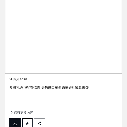
SHARE
14 四月 2020
多彩礼遇 “豹”有惊喜 捷豹进口车型购车好礼诚意来袭
阅读更多内容