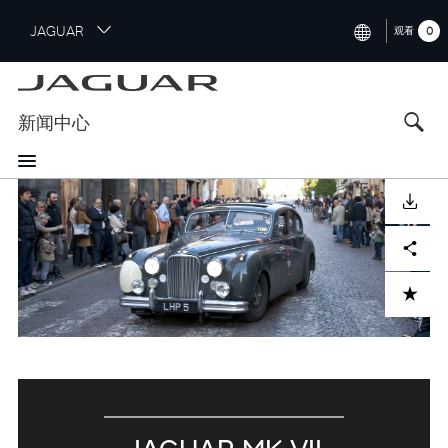
S
JAGUAR
0
观看
k
i
INTERNATIONAL (ENGLISH)
p
t
UNITED KINGDOM (ENGLISH)
新闻中心
o
NORTH AMERICA (ENGLISH)
m
a
CHINA (中国（中文))
i
DOWNLOAD
n
GERMANY (DEUTSCH)
c
Facebook
X
LinkedIn
Share
o
FRANCE (FRANÇAIS)
n
ADD TO CART
t
SPAIN (ESPAÑOL)
e
ITALY (ITALIANO)
n
t