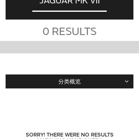
JAGUAR MK VII
0
RESULTS
分类概览
SORRY! THERE WERE NO RESULTS