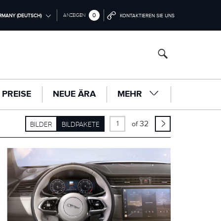
0
ANZEIGEN
RMANY (DEUTSCH)
KONTAKTIEREN SIE UNS
ONAL (ENGLISH)
NGDOM (ENGLISH)
ERICA (ENGLISH)
PREISE
NEUE ÄRA
MEHR
中国（中文))
(DEUTSCH)
32
BILDER
BILDPAKETE
of
FRANÇAIS)
PAÑOL)
LIANO)