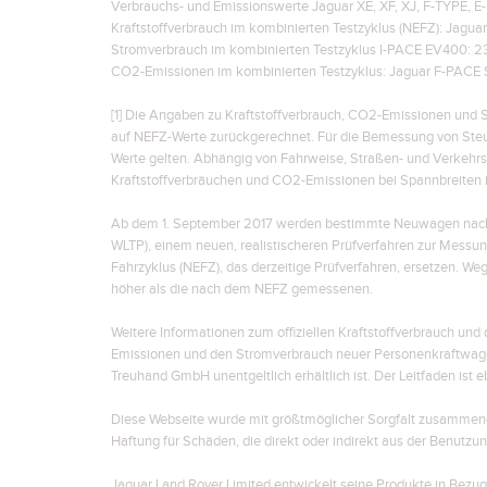
Verbrauchs- und Emissionswerte Jaguar XE, XF, XJ, F-TYPE, E
Kraftstoffverbrauch im kombinierten Testzyklus (NEFZ): Jagua
Stromverbrauch im kombinierten Testzyklus I-PACE EV400: 
CO2-Emissionen im kombinierten Testzyklus: Jaguar F-PACE 
[1] Die Angaben zu Kraftstoffverbrauch, CO2-Emissionen und 
auf NEFZ-Werte zurückgerechnet. Für die Bemessung von Ste
Werte gelten. Abhängig von Fahrweise, Straßen- und Verkehr
Kraftstoffverbräuchen und CO2-Emissionen bei Spannbreiten 
Ab dem 1. September 2017 werden bestimmte Neuwagen nach d
WLTP), einem neuen, realistischeren Prüfverfahren zur Mess
Fahrzyklus (NEFZ), das derzeitige Prüfverfahren, ersetzen. W
höher als die nach dem NEFZ gemessenen.
Weitere Informationen zum offiziellen Kraftstoffverbrauch un
Emissionen und den Stromverbrauch neuer Personenkraftwage
Treuhand GmbH unentgeltlich erhältlich ist. Der Leitfaden ist 
Diese Webseite wurde mit größtmöglicher Sorgfalt zusammenge
Haftung für Schäden, die direkt oder indirekt aus der Benutzu
Jaguar Land Rover Limited entwickelt seine Produkte in Bezu