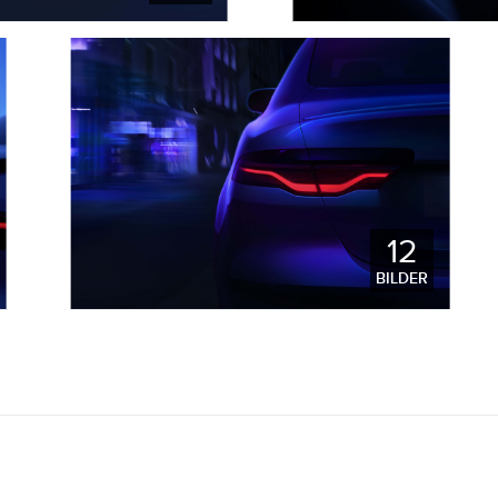
12
HERUNTERLADEN
BILDER
FACEBOOK
X
LINKEDIN
TEILEN