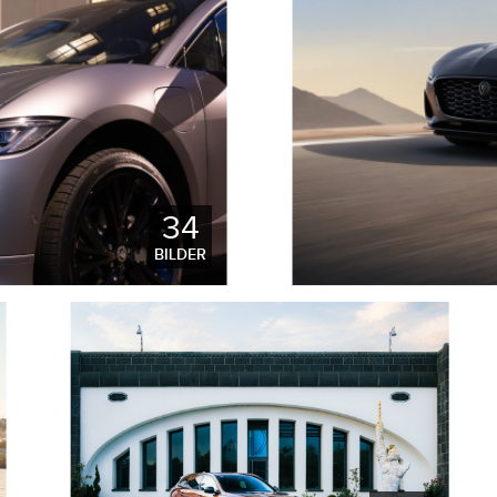
34
HERUNTERLADEN
BILDER
S JAGUAR F‑TYPE