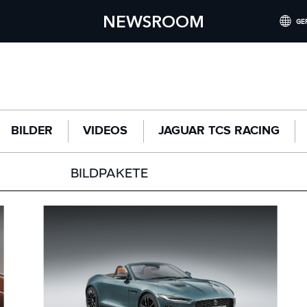
NEWSROOM
GE
INTERNATI
UNITED KI
NORTH AM
BILDER
VIDEOS
JAGUAR TCS RACING
CHINA (
GERMANY 
BILDPAKETE
FRANCE (
SPAIN (ES
ITALY (ITA