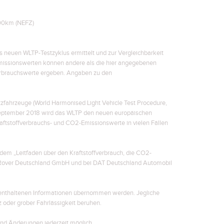
SHARE
SHARE
SHARE
00km (NEFZ)
 neuen WLTP-Testzyklus ermittelt und zur Vergleichbarkeit
missionswerten können andere als die hier angegebenen
erbrauchswerte ergeben. Angaben zu den
ahrzeuge (World Harmonised Light Vehicle Test Procedure,
 September 2018 wird das WLTP den neuen europäischen
aftstoffverbrauchs- und CO2-Emissionswerte in vielen Fällen
dem „Leitfaden über den Kraftstoffverbrauch, die CO2-
d Rover Deutschland GmbH und bei DAT Deutschland Automobil
r enthaltenen Informationen übernommen werden. Jegliche
z oder grober Fahrlässigkeit beruhen.
ind Änderungen jederzeit möglich.