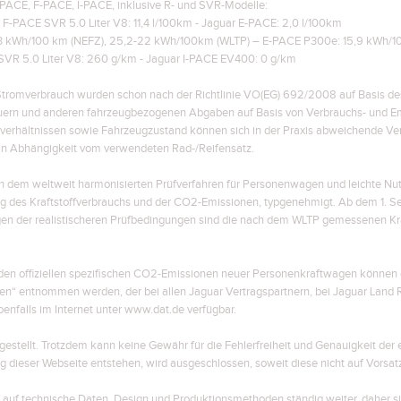
-PACE, F-PACE, I-PACE, inklusive R- und SVR-Modelle:
r F-PACE SVR 5.0 Liter V8: 11,4 l/100km - Jaguar E-PACE: 2,0 l/100km
23 kWh/100 km (NEFZ), 25,2-22 kWh/100km (WLTP)
– E-PACE P300e: 15,9 kWh/1
SVR 5.0 Liter V8: 260 g/km - Jaguar I-PACE EV400: 0 g/km
Stromverbrauch wurden schon nach der Richtlinie VO(EG) 692/2008 auf Basis des
uern und anderen fahrzeugbezogenen Abgaben auf Basis von Verbrauchs- und E
sverhältnissen sowie Fahrzeugzustand können sich in der Praxis abweichende V
in Abhängigkeit vom verwendeten Rad-/Reifensatz.
em weltweit harmonisierten Prüfverfahren für Personenwagen und leichte Nutzf
ung des Kraftstoffverbrauchs und der CO2-Emissionen, typgenehmigt. Ab dem 1.
egen der realistischeren Prüfbedingungen sind die nach dem WLTP gemessenen Kr
d den offiziellen spezifischen CO2-Emissionen neuer Personenkraftwagen können 
n“ entnommen werden, der bei allen Jaguar Vertragspartnern, bei Jaguar Lan
ebenfalls im Internet unter www.dat.de verfügbar.
stellt. Trotzdem kann keine Gewähr für die Fehlerfreiheit und Genauigkeit de
ng dieser Webseite entstehen, wird ausgeschlossen, soweit diese nicht auf Vorsat
g auf technische Daten, Design und Produktionsmethoden ständig weiter, daher s