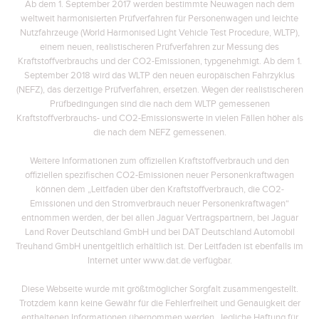
Ab dem 1. September 2017 werden bestimmte Neuwagen nach dem
weltweit harmonisierten Prüfverfahren für Personenwagen und leichte
Nutzfahrzeuge (World Harmonised Light Vehicle Test Procedure, WLTP),
einem neuen, realistischeren Prüfverfahren zur Messung des
Kraftstoffverbrauchs und der CO2-Emissionen, typgenehmigt. Ab dem 1.
September 2018 wird das WLTP den neuen europäischen Fahrzyklus
(NEFZ), das derzeitige Prüfverfahren, ersetzen. Wegen der realistischeren
Prüfbedingungen sind die nach dem WLTP gemessenen
Kraftstoffverbrauchs- und CO2-Emissionswerte in vielen Fällen höher als
die nach dem NEFZ gemessenen.
Weitere Informationen zum offiziellen Kraftstoffverbrauch und den
offiziellen spezifischen CO2-Emissionen neuer Personenkraftwagen
können dem „Leitfaden über den Kraftstoffverbrauch, die CO2-
Emissionen und den Stromverbrauch neuer Personenkraftwagen“
entnommen werden, der bei allen Jaguar Vertragspartnern, bei Jaguar
Land Rover Deutschland GmbH und bei DAT Deutschland Automobil
Treuhand GmbH unentgeltlich erhältlich ist. Der Leitfaden ist ebenfalls im
Internet unter www.dat.de verfügbar.
Diese Webseite wurde mit größtmöglicher Sorgfalt zusammengestellt.
Trotzdem kann keine Gewähr für die Fehlerfreiheit und Genauigkeit der
enthaltenen Informationen übernommen werden. Jegliche Haftung für