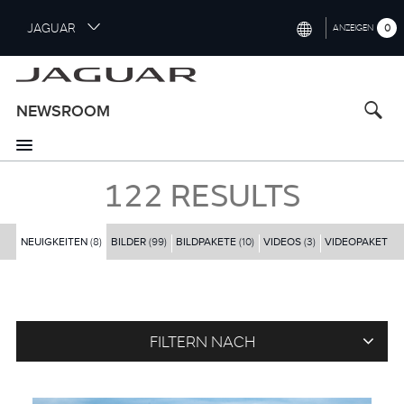
S
JAGUAR
0
ANZEIGEN
k
i
INTERNATIONAL (ENGLISH)
p
t
UNITED KINGDOM (ENGLISH)
NEWSROOM
o
NORTH AMERICA (ENGLISH)
m
a
CHINA (中国（中文))
i
122
RESULTS
n
GERMANY (DEUTSCH)
c
o
NEUIGKEITEN
(8)
BILDER
(99)
BILDPAKETE
(10)
VIDEOS
FRANCE (FRANÇAIS)
(3)
VIDEOPAKETE
(
n
t
SPAIN (ESPAÑOL)
e
ITALY (ITALIANO)
n
t
FILTERN NACH