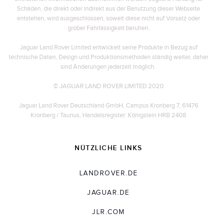
Schäden, die direkt oder indirekt aus der Benutzung dieser Webseite
entstehen, wird ausgeschlossen, soweit diese nicht auf Vorsatz oder
grober Fahrlässigkeit beruhen.
Jaguar Land Rover Limited entwickelt seine Produkte in Bezug auf
technische Daten, Design und Produktionsmethoden ständig weiter, daher
sind Änderungen jederzeit möglich.
© JAGUAR LAND ROVER LIMITED 2020
Jaguar Land Rover Deutschland GmbH, Campus Kronberg 7, 61476
Kronberg / Taunus, Handelsregister: Königstein HRB 2408
NÜTZLICHE LINKS
LANDROVER.DE
JAGUAR.DE
JLR.COM