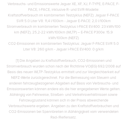
Verbrauchs- und Emissionswerte Jaguar XE, XF, XJ, F-TYPE, E-PACE, F-
PACE, I-PACE, inklusive R- und SVR-Modelle:
Kraftstoffverbrauch im kombinierten Testzyklus (NEFZ): Jaguar F-PACE
SVR 5.0 Liter V8: 11,4 l/100km - Jaguar E-PACE: 2,0 l/100km
Stromverbrauch im kombinierten Testzyklus I-PACE EV400: 23 kWh/100
km (NEFZ), 25,2-22 kWh/100km (WLTP)
– E-PACE P300e: 15,9
kWh/100km (NEFZ)
CO2-Emissionen im kombinierten Testzyklus: Jaguar F-PACE SVR 5.0
Liter V8: 260 g/km - Jaguar I-PACE EV400: 0 g/km
[1] Die Angaben zu Kraftstoffverbrauch, CO2-Emissionen und
Stromverbrauch wurden schon nach der Richtlinie VO(EG) 692/2008 auf
Basis des neuen WLTP-Testzyklus ermittelt und zur Vergleichbarkeit auf
NEFZ-Werte zurückgerechnet. Für die Bemessung von Steuern und
anderen fahrzeugbezogenen Abgaben auf Basis von Verbrauchs- und
Emissionswerten können andere als die hier angegebenen Werte gelten.
Abhängig von Fahrweise, Straßen- und Verkehrsverhältnissen sowie
Fahrzeugzustand können sich in der Praxis abweichende
Verbrauchswerte ergeben. Angaben zu den Kraftstoffverbräuchen und
CO2-Emissionen bei Spannbreiten in Abhängigkeit vom verwendeten
Rad-/Reifensatz.