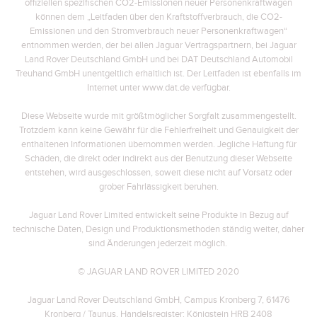
offiziellen spezifischen CO2-Emissionen neuer Personenkraftwagen
können dem „Leitfaden über den Kraftstoffverbrauch, die CO2-
Emissionen und den Stromverbrauch neuer Personenkraftwagen“
entnommen werden, der bei allen Jaguar Vertragspartnern, bei Jaguar
Land Rover Deutschland GmbH und bei DAT Deutschland Automobil
Treuhand GmbH unentgeltlich erhältlich ist. Der Leitfaden ist ebenfalls im
Internet unter www.dat.de verfügbar.
Diese Webseite wurde mit größtmöglicher Sorgfalt zusammengestellt.
Trotzdem kann keine Gewähr für die Fehlerfreiheit und Genauigkeit der
enthaltenen Informationen übernommen werden. Jegliche Haftung für
Schäden, die direkt oder indirekt aus der Benutzung dieser Webseite
entstehen, wird ausgeschlossen, soweit diese nicht auf Vorsatz oder
grober Fahrlässigkeit beruhen.
Jaguar Land Rover Limited entwickelt seine Produkte in Bezug auf
technische Daten, Design und Produktionsmethoden ständig weiter, daher
sind Änderungen jederzeit möglich.
© JAGUAR LAND ROVER LIMITED 2020
Jaguar Land Rover Deutschland GmbH, Campus Kronberg 7, 61476
Kronberg / Taunus, Handelsregister: Königstein HRB 2408