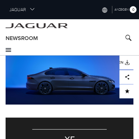
S
JAGUAR
0
ANZEIGEN
k
i
INTERNATIONAL (ENGLISH)
p
t
UNITED KINGDOM (ENGLISH)
NEWSROOM
o
NORTH AMERICA (ENGLISH)
m
a
CHINA (中国（中文))
i
HERUNTERLADEN
n
GERMANY (DEUTSCH)
c
Facebook
X
LinkedIn
Share
o
FRANCE (FRANÇAIS)
n
ADD TO CART
t
SPAIN (ESPAÑOL)
e
ITALY (ITALIANO)
n
t