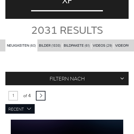
XF
2031
RESULTS
NEUIGKEITEN
(60)
BILDER
(1838)
BILDPAKETE
(61)
VIDEOS
(29)
VIDEOPAK
FILTERN NACH
4
of
RECENT