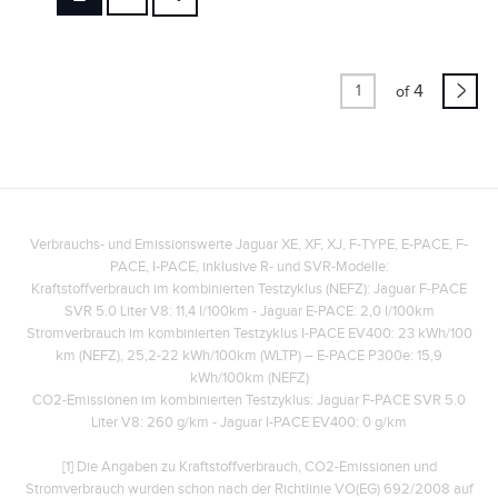
FACEBOOK
X
LINKEDIN
4
of
SHARE
Verbrauchs- und Emissionswerte Jaguar XE, XF, XJ, F-TYPE, E-PACE, F-
PACE, I-PACE, inklusive R- und SVR-Modelle:
Kraftstoffverbrauch im kombinierten Testzyklus (NEFZ): Jaguar F-PACE
SVR 5.0 Liter V8: 11,4 l/100km - Jaguar E-PACE: 2,0 l/100km
Stromverbrauch im kombinierten Testzyklus I-PACE EV400: 23 kWh/100
km (NEFZ), 25,2-22 kWh/100km (WLTP)
– E-PACE P300e: 15,9
kWh/100km (NEFZ)
CO2-Emissionen im kombinierten Testzyklus: Jaguar F-PACE SVR 5.0
Liter V8: 260 g/km - Jaguar I-PACE EV400: 0 g/km
[1] Die Angaben zu Kraftstoffverbrauch, CO2-Emissionen und
Stromverbrauch wurden schon nach der Richtlinie VO(EG) 692/2008 auf