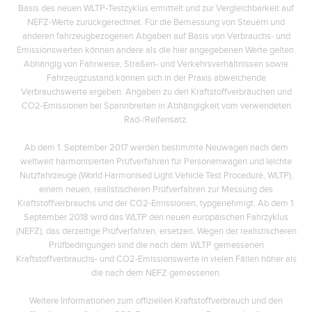
Basis des neuen WLTP-Testzyklus ermittelt und zur Vergleichbarkeit auf
NEFZ-Werte zurückgerechnet. Für die Bemessung von Steuern und
anderen fahrzeugbezogenen Abgaben auf Basis von Verbrauchs- und
Emissionswerten können andere als die hier angegebenen Werte gelten.
Abhängig von Fahrweise, Straßen- und Verkehrsverhältnissen sowie
Fahrzeugzustand können sich in der Praxis abweichende
Verbrauchswerte ergeben. Angaben zu den Kraftstoffverbräuchen und
CO2-Emissionen bei Spannbreiten in Abhängigkeit vom verwendeten
Rad-/Reifensatz.
Ab dem 1. September 2017 werden bestimmte Neuwagen nach dem
weltweit harmonisierten Prüfverfahren für Personenwagen und leichte
Nutzfahrzeuge (World Harmonised Light Vehicle Test Procedure, WLTP),
einem neuen, realistischeren Prüfverfahren zur Messung des
Kraftstoffverbrauchs und der CO2-Emissionen, typgenehmigt. Ab dem 1.
September 2018 wird das WLTP den neuen europäischen Fahrzyklus
(NEFZ), das derzeitige Prüfverfahren, ersetzen. Wegen der realistischeren
Prüfbedingungen sind die nach dem WLTP gemessenen
Kraftstoffverbrauchs- und CO2-Emissionswerte in vielen Fällen höher als
die nach dem NEFZ gemessenen.
Weitere Informationen zum offiziellen Kraftstoffverbrauch und den