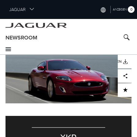
S
JAGUAR
0
ANZEIGEN
k
i
INTERNATIONAL (ENGLISH)
p
t
UNITED KINGDOM (ENGLISH)
NEWSROOM
o
NORTH AMERICA (ENGLISH)
m
a
CHINA (中国（中文))
i
HERUNTERLADEN
n
GERMANY (DEUTSCH)
c
Facebook
X
LinkedIn
Share
o
FRANCE (FRANÇAIS)
n
ADD TO CART
t
SPAIN (ESPAÑOL)
e
ITALY (ITALIANO)
n
t