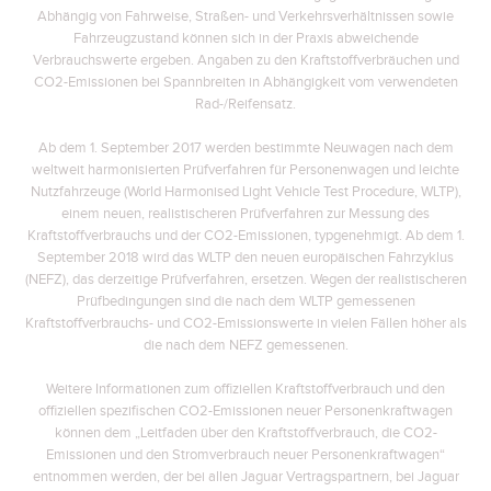
Abhängig von Fahrweise, Straßen- und Verkehrsverhältnissen sowie
Fahrzeugzustand können sich in der Praxis abweichende
Verbrauchswerte ergeben. Angaben zu den Kraftstoffverbräuchen und
CO2-Emissionen bei Spannbreiten in Abhängigkeit vom verwendeten
Rad-/Reifensatz.
Ab dem 1. September 2017 werden bestimmte Neuwagen nach dem
weltweit harmonisierten Prüfverfahren für Personenwagen und leichte
Nutzfahrzeuge (World Harmonised Light Vehicle Test Procedure, WLTP),
einem neuen, realistischeren Prüfverfahren zur Messung des
Kraftstoffverbrauchs und der CO2-Emissionen, typgenehmigt. Ab dem 1.
September 2018 wird das WLTP den neuen europäischen Fahrzyklus
(NEFZ), das derzeitige Prüfverfahren, ersetzen. Wegen der realistischeren
Prüfbedingungen sind die nach dem WLTP gemessenen
Kraftstoffverbrauchs- und CO2-Emissionswerte in vielen Fällen höher als
die nach dem NEFZ gemessenen.
Weitere Informationen zum offiziellen Kraftstoffverbrauch und den
offiziellen spezifischen CO2-Emissionen neuer Personenkraftwagen
können dem „Leitfaden über den Kraftstoffverbrauch, die CO2-
Emissionen und den Stromverbrauch neuer Personenkraftwagen“
entnommen werden, der bei allen Jaguar Vertragspartnern, bei Jaguar