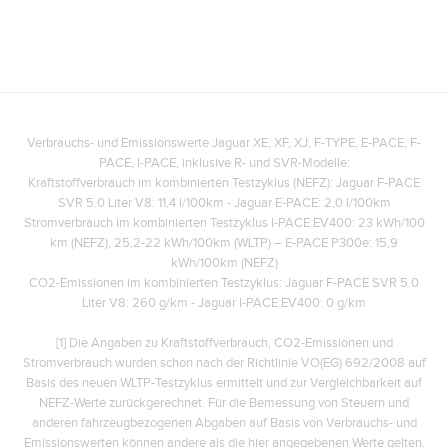
X
LINKEDIN
SHARE
Verbrauchs- und Emissionswerte Jaguar XE, XF, XJ, F-TYPE, E-PACE, F-
PACE, I-PACE, inklusive R- und SVR-Modelle:
Kraftstoffverbrauch im kombinierten Testzyklus (NEFZ): Jaguar F-PACE
SVR 5.0 Liter V8: 11,4 l/100km - Jaguar E-PACE: 2,0 l/100km
Stromverbrauch im kombinierten Testzyklus I-PACE EV400: 23 kWh/100
km (NEFZ), 25,2-22 kWh/100km (WLTP)
– E-PACE P300e: 15,9
kWh/100km (NEFZ)
CO2-Emissionen im kombinierten Testzyklus: Jaguar F-PACE SVR 5.0
Liter V8: 260 g/km - Jaguar I-PACE EV400: 0 g/km
[1] Die Angaben zu Kraftstoffverbrauch, CO2-Emissionen und
Stromverbrauch wurden schon nach der Richtlinie VO(EG) 692/2008 auf
Basis des neuen WLTP-Testzyklus ermittelt und zur Vergleichbarkeit auf
NEFZ-Werte zurückgerechnet. Für die Bemessung von Steuern und
anderen fahrzeugbezogenen Abgaben auf Basis von Verbrauchs- und
Emissionswerten können andere als die hier angegebenen Werte gelten.