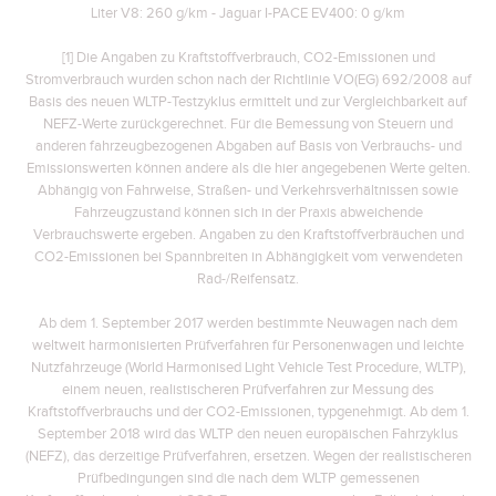
Liter V8: 260 g/km - Jaguar I-PACE EV400: 0 g/km
[1] Die Angaben zu Kraftstoffverbrauch, CO2-Emissionen und
Stromverbrauch wurden schon nach der Richtlinie VO(EG) 692/2008 auf
Basis des neuen WLTP-Testzyklus ermittelt und zur Vergleichbarkeit auf
NEFZ-Werte zurückgerechnet. Für die Bemessung von Steuern und
anderen fahrzeugbezogenen Abgaben auf Basis von Verbrauchs- und
Emissionswerten können andere als die hier angegebenen Werte gelten.
Abhängig von Fahrweise, Straßen- und Verkehrsverhältnissen sowie
Fahrzeugzustand können sich in der Praxis abweichende
Verbrauchswerte ergeben. Angaben zu den Kraftstoffverbräuchen und
CO2-Emissionen bei Spannbreiten in Abhängigkeit vom verwendeten
Rad-/Reifensatz.
Ab dem 1. September 2017 werden bestimmte Neuwagen nach dem
weltweit harmonisierten Prüfverfahren für Personenwagen und leichte
Nutzfahrzeuge (World Harmonised Light Vehicle Test Procedure, WLTP),
einem neuen, realistischeren Prüfverfahren zur Messung des
Kraftstoffverbrauchs und der CO2-Emissionen, typgenehmigt. Ab dem 1.
September 2018 wird das WLTP den neuen europäischen Fahrzyklus
(NEFZ), das derzeitige Prüfverfahren, ersetzen. Wegen der realistischeren
Prüfbedingungen sind die nach dem WLTP gemessenen