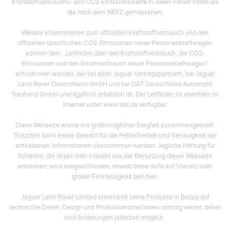
Kraftstoffverbrauchs- und CO2-Emissionswerte in vielen Fällen höher als
die nach dem NEFZ gemessenen.
Weitere Informationen zum offiziellen Kraftstoffverbrauch und den
offiziellen spezifischen CO2-Emissionen neuer Personenkraftwagen
können dem „Leitfaden über den Kraftstoffverbrauch, die CO2-
Emissionen und den Stromverbrauch neuer Personenkraftwagen“
entnommen werden, der bei allen Jaguar Vertragspartnern, bei Jaguar
Land Rover Deutschland GmbH und bei DAT Deutschland Automobil
Treuhand GmbH unentgeltlich erhältlich ist. Der Leitfaden ist ebenfalls im
Internet unter www.dat.de verfügbar.
Diese Webseite wurde mit größtmöglicher Sorgfalt zusammengestellt.
Trotzdem kann keine Gewähr für die Fehlerfreiheit und Genauigkeit der
enthaltenen Informationen übernommen werden. Jegliche Haftung für
Schäden, die direkt oder indirekt aus der Benutzung dieser Webseite
entstehen, wird ausgeschlossen, soweit diese nicht auf Vorsatz oder
grober Fahrlässigkeit beruhen.
Jaguar Land Rover Limited entwickelt seine Produkte in Bezug auf
technische Daten, Design und Produktionsmethoden ständig weiter, daher
sind Änderungen jederzeit möglich.