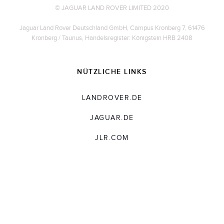
© JAGUAR LAND ROVER LIMITED 2020
Jaguar Land Rover Deutschland GmbH, Campus Kronberg 7, 61476
Kronberg / Taunus, Handelsregister: Königstein HRB 2408
NÜTZLICHE LINKS
LANDROVER.DE
JAGUAR.DE
JLR.COM