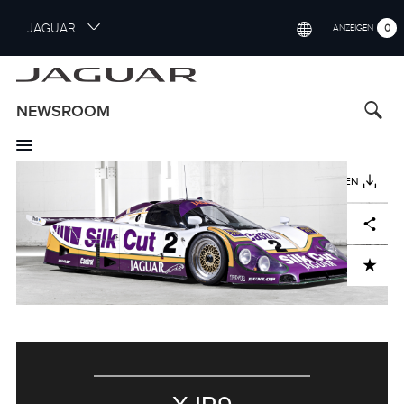
S
JAGUAR
0
ANZEIGEN
k
i
INTERNATIONAL (ENGLISH)
p
t
UNITED KINGDOM (ENGLISH)
NEWSROOM
o
NORTH AMERICA (ENGLISH)
m
a
CHINA (中国（中文))
i
HERUNTERLADEN
n
GERMANY (DEUTSCH)
c
Facebook
X
LinkedIn
Share
o
FRANCE (FRANÇAIS)
n
ADD TO CART
t
SPAIN (ESPAÑOL)
e
ITALY (ITALIANO)
n
t