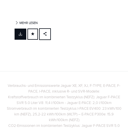
MEHR LESEN
FACEBOOK
X
LINKEDIN
SHARE
Verbrauchs- und Emissionswerte Jaguar XE, XF, XJ, F-TYPE, E-PACE, F-
PACE, I-PACE, inklusive R- und SVR-Modelle:
Kraftstoffverbrauch im kombinierten Testzyklus (NEFZ): Jaguar F-PACE
SVR 5.0 Liter V8: 11,4 l/100km - Jaguar E-PACE: 2,0 l/100km
Stromverbrauch im kombinierten Testzyklus I-PACE EV400: 23 kWh/100
km (NEFZ), 25,2-22 kWh/100km (WLTP)
– E-PACE P300e: 15,9
kWh/100km (NEFZ)
CO2-Emissionen im kombinierten Testzyklus: Jaguar F-PACE SVR 5.0