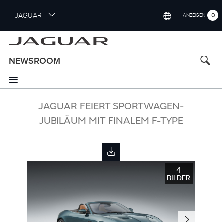
S
JAGUAR
0
ANZEIGEN
k
i
INTERNATIONAL (ENGLISH)
p
t
UNITED KINGDOM (ENGLISH)
NEWSROOM
o
NORTH AMERICA (ENGLISH)
m
a
CHINA (中国（中文))
i
JAGUAR FEIERT SPORTWAGEN-
n
GERMANY (DEUTSCH)
JUBILÄUM MIT FINALEM F-TYPE
c
o
FRANCE (FRANÇAIS)
n
t
SPAIN (ESPAÑOL)
e
4
ITALY (ITALIANO)
n
BILDER
t