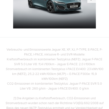
Verbrauchs- und Emissionswerte Jaguar XE, XF, XJ, F-TYPE, E-PACE, F-
PACE, I-PACE, inklusive R- und SVR-Modelle:
Kraftstoffverbrauch im kombinierten Testzyklus (NEFZ): Jaguar F-PACE
SVR 5.0 Liter V8: 11,4 l/100km - Jaguar E-PACE: 2,0 l/100km
Stromverbrauch im kombinierten Testzyklus I-PACE EV400: 23 kWh/100
km (NEFZ), 25,2-22 kWh/100km (WLTP)
– E-PACE P300e: 15,9
kWh/100km (NEFZ)
CO2-Emissionen im kombinierten Testzyklus: Jaguar F-PACE SVR 5.0
Liter V8: 260 g/km - Jaguar I-PACE EV400: 0 g/km
[1] Die Angaben zu Kraftstoffverbrauch, CO2-Emissionen und
Stromverbrauch wurden schon nach der Richtlinie VO(EG) 692/2008 auf
Basis des neuen WLTP-Testzyklus ermittelt und zur Vergleichbarkeit auf